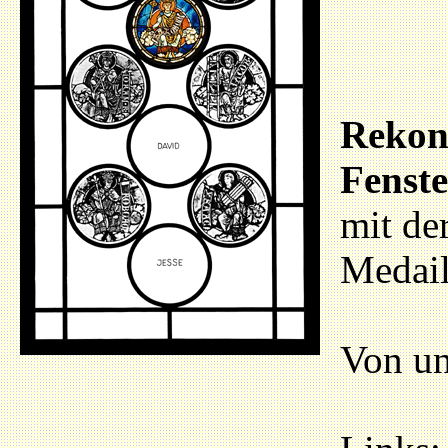
Rekons
Fenste
mit de
Medail
Von un