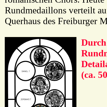
Rundmedaillons verteilt au
Querhaus des Freiburger M
Durch 
Rundm
Detai
(ca. 5