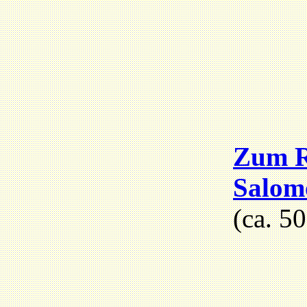
Zum R
Salom
(ca. 5